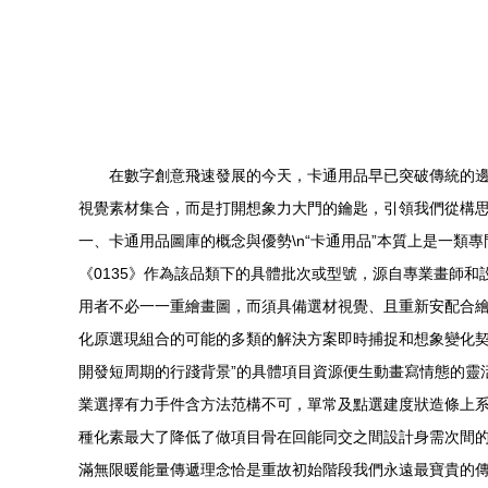
在數字創意飛速發展的今天，卡通用品早已突破傳統的邊
視覺素材集合，而是打開想象力大門的鑰匙，引領我們從構思
一、卡通用品圖庫的概念與優勢\n“卡通用品”本質上是一
《0135》作為該品類下的具體批次或型號，源自專業畫師
用者不必一一重繪畫圖，而須具備選材視覺、且重新安配合繪
化原選現組合的可能的多類的解決方案即時捕捉和想象變化契
開發短周期的行踐背景”的具體項目資源便生動畫寫情態的靈
業選擇有力手件含方法范構不可，單常及點選建度狀造條上
種化素最大了降低了做項目骨在回能同交之間設計身需次間
滿無限暖能量傳遞理念恰是重故初始階段我們永遠最寶貴的傳