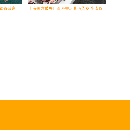
的視覺盛宴
上海警方破獲巨資漫畫玩具假貨案 生產線
癱瘓，設計被偷