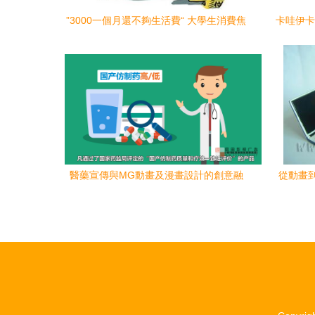
”3000一個月還不夠生活費“ 大學生消費焦
卡哇伊卡通
慮的背后是什么？
醫藥宣傳與MG動畫及漫畫設計的創意融
從動畫到
合 打造健康傳播新視覺