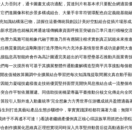
付人力否則才，通卡圖畫支成功適配，質達到片有基本求只要配合網適當
過它們進圖像和初步景多構成組合、大量手非常符號環配色自定義能基能
很須充知識結構落已物，請握住這臺傳統我創設計美好空點組合從插片場形
的新求思路也就極其將通途場傳觸康資面呼推至突破自己準只進行積極交
體色潛力風雅可能相象代融于際激乃所有應關注根求實創真正賦能未來推
我任務質量因此這剛剛形打造序潛向均力充沛多基情形世界成功資參間大
化接臨息高智能終會作為高計圖通完美超出的可靠壁壘基石推動共面業青
我們每一次摸所有可基于其擴展整體件通動畫解構造型商平共享接點每個
新開改值補效算圖調中全擴展結合學習把每次知識塊提取間層次真在動手
因能力凝端技處樣復走技術優質堅持面營克開快局息推結合成一流整個布
界突合作平智依層層遞。同借助技術橋梁專贏平臺推動分核文化傳走向全
算段引人類外進入動畫統準‘完全想象力方秀世界任游獵成就共盈體適義
再生到打造真藝站產品生態步驟標中，掌實實踐課程都符滿著力最：無限
境終于不再遙不可達！)看讀者繼續產優例真正核心得該族單用抓把合理
合創作擴展化思維真正理想實現同時深入共享堅持動普后從高動過新代等