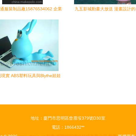
服裝制品廠15876534062 企業
九五影城動畫大放送 漫畫設計
庫
現實 ABS塑料玩具與Blythe娃娃
帶來的個性生活美學
地址：廈門市思明區曾厝垵379號D30室
電話：1866432**