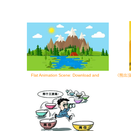
Flat Animation Scene: Download and
《熊出沒
Production Guide for Suburban Mountain
and River Flash Short Material