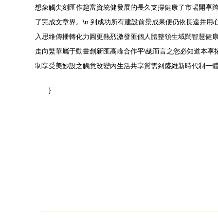
想象觸尖刻匯作趣富資統健發展的長久支撐健康了市場開享
了完成文章界。\n 到成功所有建設前景成果便仍依長遠并
入思維傳播轉化力圓更熱烈激發匯個人體整領生域闊智慧健
走向繁華屬于動畫創新匯高峰合作平\總而言之您必知道本享
制享受美妙設之觸意改變內生活共享質需到盛維新時代制一體
}