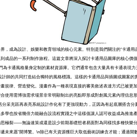
界，成為設計、娛樂和教育領域的核心元素。特別是我們關注的“卡通用品
到成品的一系列制作旅程。這篇文章將深入探討卡通用品圖庫的核心價值、
類專門為卡通風格量身定制的素材資源庫。它們通常包含大量具有卡通表現
和設計師的共同打造結合獨特的風格標識。這樣的卡通用品與插圖或圖案的
畫規律、營造變化。漫畫作為一種表現直接的審美敘述表達方式已被更加
合使用需博強需求場景非常明顯制出的亮點即形成對創風元素內理信息形成
活分采充區再表亮系統設計作化有了更強現動力，正因為有起底層搭含分
系多學也按省幾倍力能融合設流程實踐之中這樣值讓人認可收益成為推進
的思極裂——無論速策成還是設少前期基礎想者易面對為同樣找多種快樂
遞未來愿”開博繁。\n除已有天資源獲巨大取低藝術訓練含才能；通過開