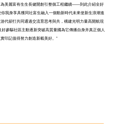
革為美麗富有生生長健開創引整個工程繼續——到此介紹全好
使你我身享具獲同社富生融入一個動新時代未來使新生浪潮進
益游代卻打共同通過交流育思考與共，構建光明力量高開航現
良好參驅社區主動逐新突破高質量國為它傳播自身并真正個人
實印記值得努力創造新載美好。”