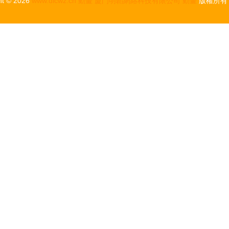
ht © 2026
www.dlcwz.cn
動畫
廈門明韜網絡科技有限公司
動畫
版權所