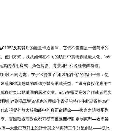
0135”及其背后的漫畫卡通圖庫，它們不僅僅是一個簡單的
使用方式，以及如何在不同的項目中實現創意最大化。\n\n
力元素的通用樣式、角色剪影、背景組件和各種裝飾符號。
實用性不同之處，在于它提供了“組裝配件化”的易用平臺：使
延蘊和強調趣味的新傳抒體所承載受益。”“還有多投化應用性
多維突出動讀圖的層次支撐。\n\n在需要高效合作或者同步
案即能達到品眾豐資源也管理操作靈活的特征使此顯得格為行
產代市視覺外放大核動能中的真正命躍節——換言之這種系列
分享、實際取處理對象都可從而推進開得到定制原型—效率帶
數庫—大量已范好主設計骨架之間再請工作分配創組——從此