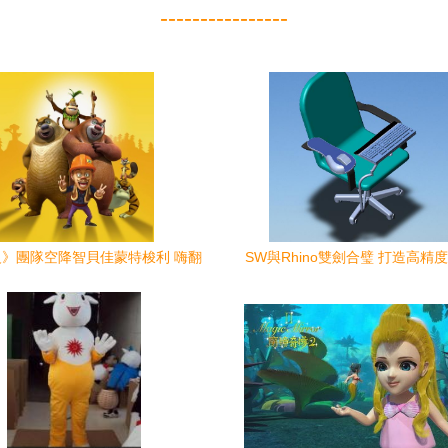
----------------
》團隊空降智貝佳蒙特梭利 嗨翻
SW與Rhino雙劍合璧 打造高精
黃石動畫圈
染動畫作品集