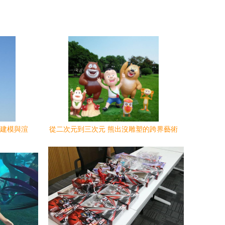
度建模與渲
從二次元到三次元 熊出沒雕塑的跨界藝術
之旅